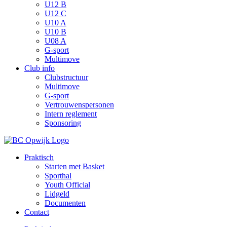
U12 B
U12 C
U10 A
U10 B
U08 A
G-sport
Multimove
Club info
Clubstructuur
Multimove
G-sport
Vertrouwenspersonen
Intern reglement
Sponsoring
Praktisch
Starten met Basket
Sporthal
Youth Official
Lidgeld
Documenten
Contact