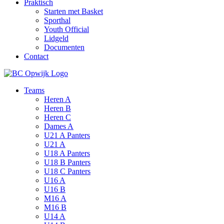
Praktisch
Starten met Basket
Sporthal
Youth Official
Lidgeld
Documenten
Contact
Teams
Heren A
Heren B
Heren C
Dames A
U21 A Panters
U21 A
U18 A Panters
U18 B Panters
U18 C Panters
U16 A
U16 B
M16 A
M16 B
U14 A