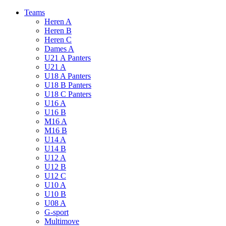
Skip
Teams
to
Heren A
content
Heren B
Heren C
Dames A
U21 A Panters
U21 A
U18 A Panters
U18 B Panters
U18 C Panters
U16 A
U16 B
M16 A
M16 B
U14 A
U14 B
U12 A
U12 B
U12 C
U10 A
U10 B
U08 A
G-sport
Multimove