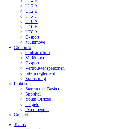
U14 B
U12 A
U12 B
U12 C
U10 A
U10 B
U08 A
G-sport
Multimove
Club info
Clubstructuur
Multimove
G-sport
Vertrouwenspersonen
Intern reglement
Sponsoring
Praktisch
Starten met Basket
Sporthal
Youth Official
Lidgeld
Documenten
Contact
Teams