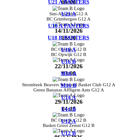
U21 A PANTERS
09:00
U21 A
Sint-Amands G12 A
BC Grimbergen G12 A
U18 A PANTERS
14/11/2026
16:30
U18 B PANTERS
U16 A
BC Opwijk G12 B
BC Opwijk G12 B
U16 B
22/11/2026
13:00
M16 A
Strombeek Beavers Wemmel Basket Club G12 A
M16 B
Green Bananas Affligem Ants G12 A
U14 A
29/11/2026
14:15
U14 B
BC Opwijk G12 B
U12 A
Basket Groot Zemst G12 B
U12 B