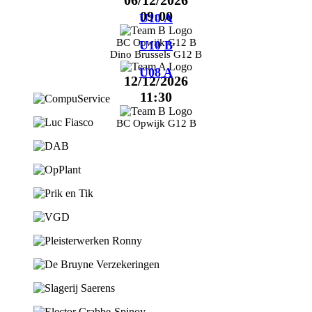
06/12/2026
09:00
U10 A
BC Opwijk G12 B
U10 B
Dino Brussels G12 B
U08 A
12/12/2026
11:30
BC Opwijk G12 B