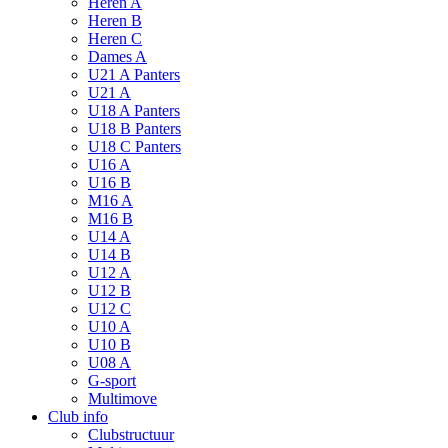
Heren A
Heren B
Heren C
Dames A
U21 A Panters
U21 A
U18 A Panters
U18 B Panters
U18 C Panters
U16 A
U16 B
M16 A
M16 B
U14 A
U14 B
U12 A
U12 B
U12 C
U10 A
U10 B
U08 A
G-sport
Multimove
Club info
Clubstructuur