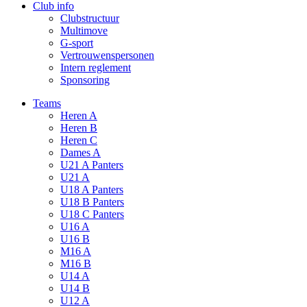
Club info
Clubstructuur
Multimove
G-sport
Vertrouwenspersonen
Intern reglement
Sponsoring
Teams
Heren A
Heren B
Heren C
Dames A
U21 A Panters
U21 A
U18 A Panters
U18 B Panters
U18 C Panters
U16 A
U16 B
M16 A
M16 B
U14 A
U14 B
U12 A