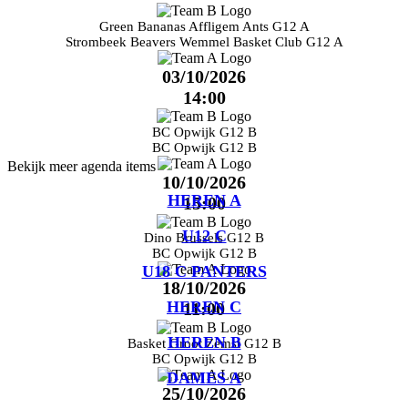
Green Bananas Affligem Ants G12 A
Strombeek Beavers Wemmel Basket Club G12 A
03/10/2026
14:00
BC Opwijk G12 B
BC Opwijk G12 B
Bekijk meer agenda items
10/10/2026
HEREN A
15:00
U12 C
Dino Brussels G12 B
BC Opwijk G12 B
U18 C PANTERS
18/10/2026
HEREN C
11:00
HEREN B
Basket Groot Zemst G12 B
BC Opwijk G12 B
DAMES A
25/10/2026